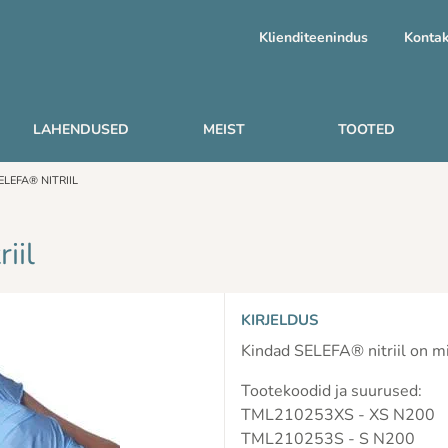
Klienditeenindus
Kontak
LAHENDUSED
MEIST
TOOTED
LEFA® NITRIIL
iil
KIRJELDUS
Kindad SELEFA® nitriil on mi
Tootekoodid ja suurused:
TML210253XS - XS N200
TML210253S - S N200