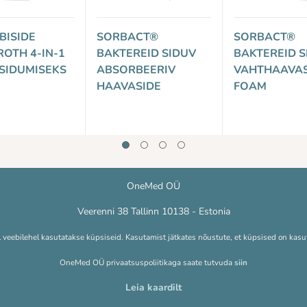
BISIDE
SORBACT®
SORBACT®
OTH 4-IN-1
BAKTEREID SIDUV
BAKTEREID S
SIDUMISEKS
ABSORBEERIV
VAHTHAAVAS
HAAVASIDE
FOAM
OneMed OÜ
Veerenni 38 Tallinn 10138 - Estonia
l veebilehel kasutatakse küpsiseid. Kasutamist jätkates nõustute, et küpsised on kasu
OneMed OÜ privaatsuspoliitikaga saate tutvuda
siin
Leia kaardilt