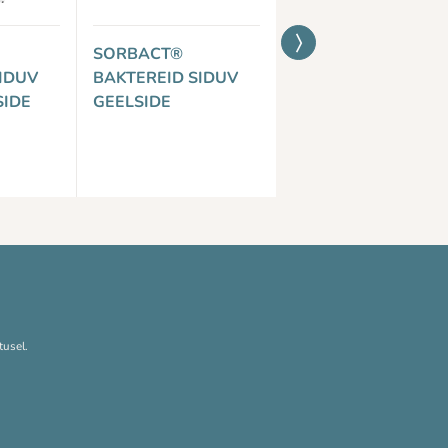
SORBACT®
SORBACT®
IDUV
BAKTEREID SIDUV
BAKTEREID SIDUV
IDE
GEELSIDE
VAHTHAAVASIDE
SILIKOONIST
KLEEPÄÄREGA
tusel.