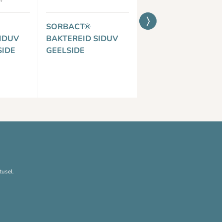
SORBACT®
SORBACT®
IDUV
BAKTEREID SIDUV
BAKTEREID SIDUV
IDE
GEELSIDE
VAHTHAAVASIDE
SILIKOONIST
KLEEPÄÄREGA
tusel.