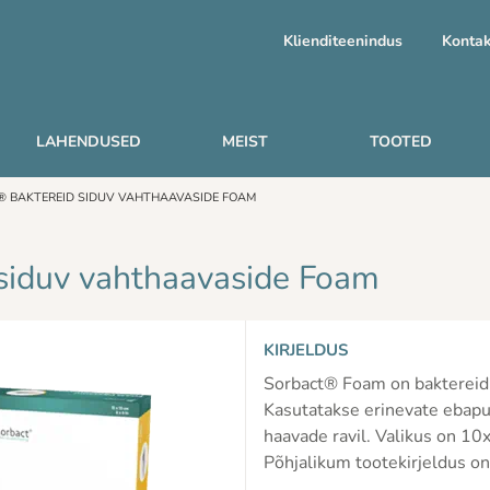
Klienditeenindus
Kontak
LAHENDUSED
MEIST
TOOTED
 BAKTEREID SIDUV VAHTHAAVASIDE FOAM
siduv vahthaavaside Foam
KIRJELDUS
Sorbact® Foam on baktereid s
Kasutatakse erinevate ebapu
haavade ravil. Valikus on 
Põhjalikum tootekirjeldus o