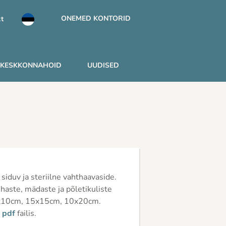
ONEMED KONTORID
t
KESKKONNAHOID
UUDISED
iduv ja steriilne vahthaavaside.
haste, mädaste ja põletikuliste
10x10cm, 15x15cm, 10x20cm.
n
pdf
failis.